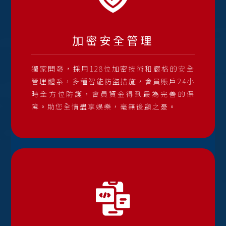
加密安全管理
獨家開發，採用128位加密技術和嚴格的安全
管理體系，多種智能防盜措施，會員賬戶24小
時全方位防護，會員資金得到最為完善的保
障。助您全情盡享娛樂，毫無後顧之憂。