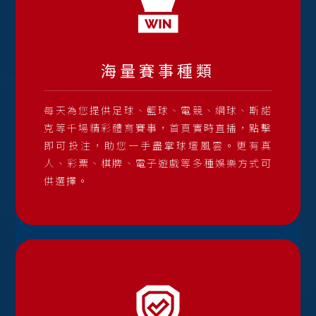
海量賽事種類
每天為您提供足球、籃球、電競、網球、斯諾
克等千場精彩體育賽事，首頁實時直播，點擊
即可投注，助您一手盡掌球壇風雲。更有真
人、彩票、棋牌、電子遊戲等多種娛樂方式可
供選擇。