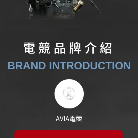
電競品牌介紹
BRAND INTRODUCTION
AVIA電競