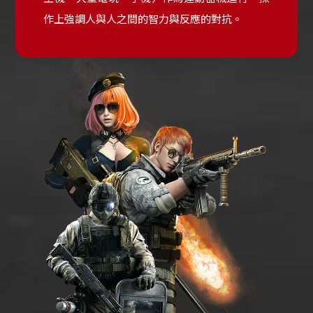
作上強調人與人之間的智力與反應的對抗。