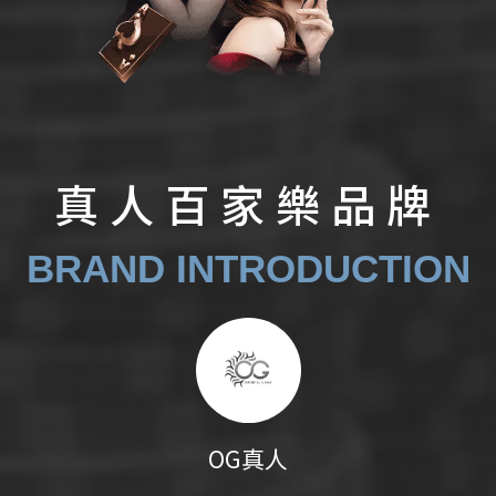
真人百家樂品牌
BRAND INTRODUCTION
OG真人