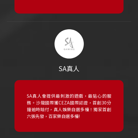
SA真人
SA真人會提供最刺激的遊戲，最貼心的服
務。沙龍國際獲CEZA國際認證，首創30分
鐘逾時賠付，真人娛樂自選多檯！獨家首創
六張先發，百家樂自選多檯!